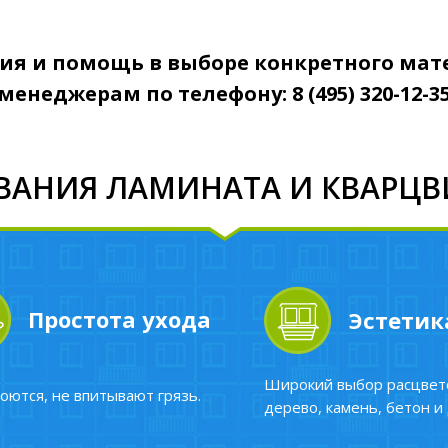
ция и помощь в выборе конкретного ма
менеджерам по телефону: 8 (495) 320-12-3
АНИЯ ЛАМИНАТА И КВАРЦВ
Простота ухода
Эстетик
Широкий выбор расцвето
оются, не впитывают грязь.
дерево, камень, бетон и д