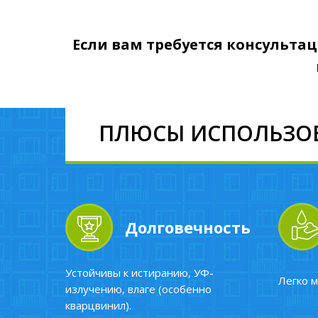
Если вам требуется консульта
ПЛЮСЫ ИСПОЛЬЗОВ
Долговечность
Устойчивы к истиранию, УФ-
Легко м
излучению, влаге (особенно
кварцвинил).