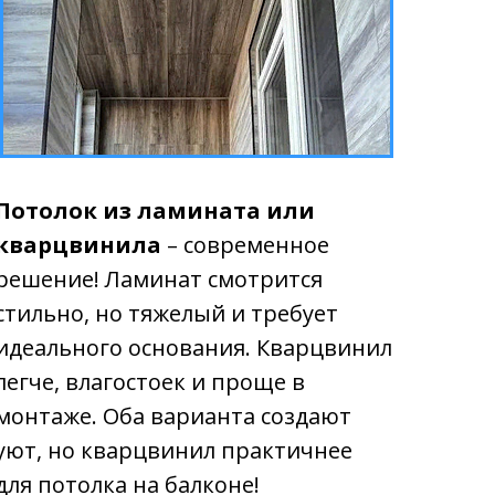
Потолок из ламината или
кварцвинила
– современное
решение! Ламинат смотрится
стильно, но тяжелый и требует
идеального основания. Кварцвинил
легче, влагостоек и проще в
монтаже. Оба варианта создают
уют, но кварцвинил практичнее
для потолка на балконе!