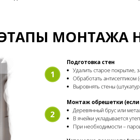
ЭТАПЫ МОНТАЖА Н
Подготовка стен
Удалить старое покрытие, 
1
Обработать антисептиком (
Выровнять стены (штукатурк
Монтаж обрешетки (если
Деревянный брус или метал
2
В ячейки укладывается утеп
При необходимости – паро