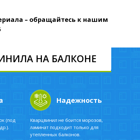
териала – обращайтесь к нашим
5
ИНИЛА НА БАЛКОНЕ
а
Надежность
к (под
Кварцвинил не боится морозов,
р.).
ламинат подходит только для
утепленных балконов.