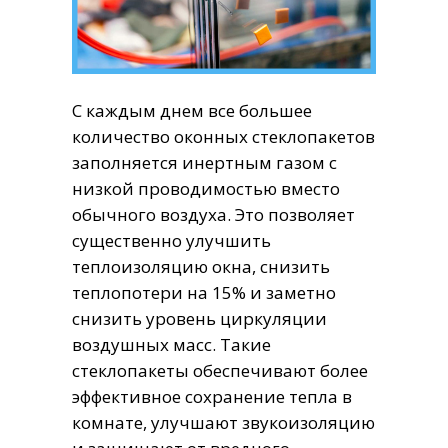
активируется, и мягко удаляет все загряз
водой. Благодаря этому, капли стекают с о
оставляя никаких следов, а механические
частицы грязи и пыли смываются вместе 
С каждым днем все большее
водой. Естественно, такие стеклопакеты
количество оконных стеклопакетов
идеально подходят для офисных помещен
заполняется инертным газом с
квартир в многоэтажных домах.
низкой проводимостью вместо
обычного воздуха. Это позволяет
существенно улучшить
теплоизоляцию окна, снизить
теплопотери на 15% и заметно
снизить уровень циркуляции
6240
воздушных масс. Такие
2
стеклопакеты обеспечивают более
Цена от
руб./м
эффективное сохранение тепла в
комнате, улучшают звукоизоляцию