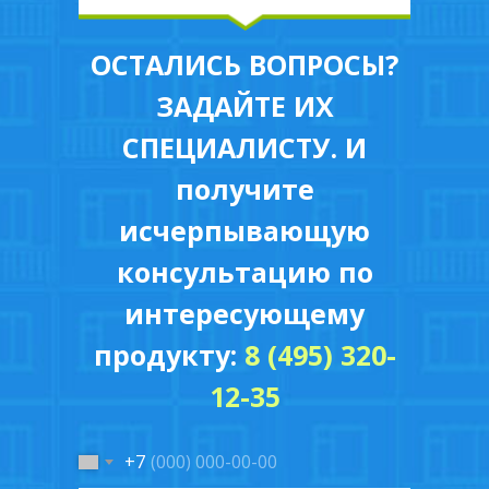
ультрафиолетовых лучей, но и повысит
устойчивость стекла к механическим
ОСТАЛИСЬ ВОПРОСЫ?
повреждениям. Тонированные стеклопак
ЗАДАЙТЕ ИХ
могут быть разных цветов, что создает
разнообразие возможностей для дизайна
СПЕЦИАЛИСТУ. И
интерьера.
получите
исчерпывающую
консультацию по
6240
интересующему
2
Цена от
руб./м
продукту:
8 (495) 320-
12-35
+7