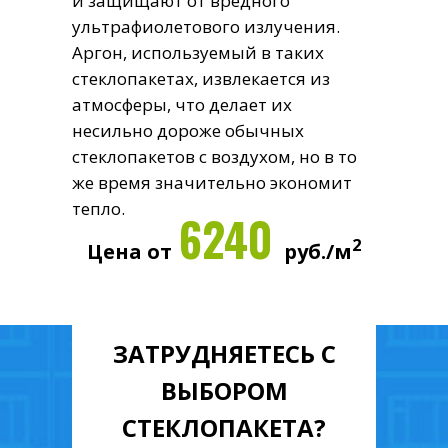
и защищают от вредного
ультрафиолетового излучения.
Аргон, используемый в таких
стеклопакетах, извлекается из
атмосферы, что делает их
несильно дороже обычных
стеклопакетов с воздухом, но в то
же время значительно экономит
тепло.
6240
2
Цена от
руб./м
ТОНИРОВАННЫЙ СТЕКЛОПАКЕТ
С внешней стороны создает поверхность с
ЗАТРУДНЯЕТЕСЬ С
эффектом зеркала, которая придает здани
актуальный стильный вид. Они имеют
ВЫБОРОМ
специальную солнцезащитную пленку, ко
СТЕКЛОПАКЕТА?
не только защитит от палящих