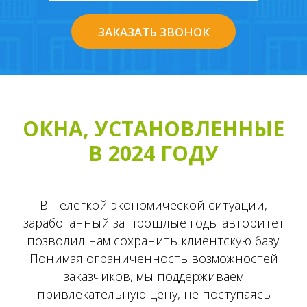
ЗАКАЗАТЬ ЗВОНОК
ОКНА, УСТАНОВЛЕННЫЕ
В 2024 ГОДУ
МУЛЬТИФУНКЦИОНАЛЬНЫЙ СТЕКЛОПАК
В нелегкой экономической ситуации,
Мультифункциональные стеклопакеты
заработанный за прошлые годы авторитет
представляют собой эффективное решение
позволил нам сохранить клиентскую базу.
помещений любого назначения. Тонкое
Понимая ограниченность возможностей
металлическое покрытие на стекле обеспе
функции сбережения энергии тепла зимой
заказчиков, мы поддерживаем
привлекательную цену, не поступаясь
защиты от солнечного излучения летом и