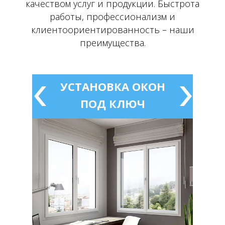
качеством услуг и продукции. Быстрота
комфортного микроклимата в помещении
круглый год. Такие стеклопакеты остаются
работы, профессионализм и
клиентоориентированность – наши
полностью прозрачными, обеспечивая
прекрасный вид из окна.
преимущества.
УСТАНОВКА ОКОН
ПОД КЛЮЧ
4240
2
Цена от
руб./м