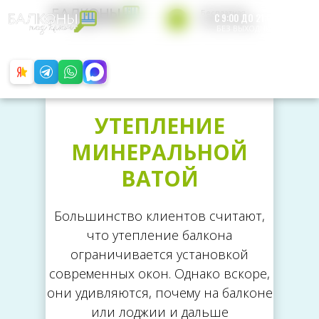
Бесплатная
С 9:00 ДО 21:00
консультация
БЕЗ ВЫХОДНЫХ
+7 812 200-49-65
Обратный звонок
УТЕПЛЕНИЕ
МИНЕРАЛЬНОЙ
ВАТОЙ
Большинство клиентов считают,
что утепление балкона
ограничивается установкой
современных окон. Однако вскоре,
они удивляются, почему на балконе
или лоджии и дальше