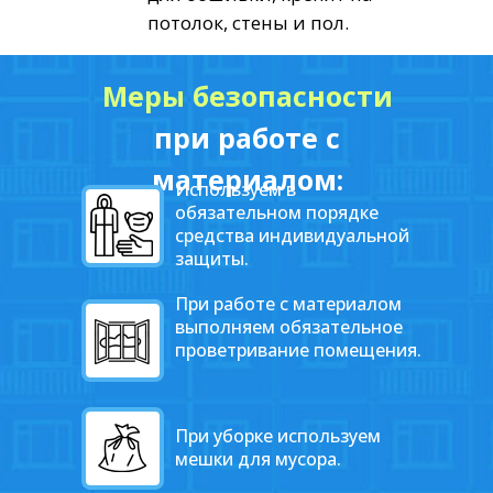
потолок, стены и пол.
Меры безопасности
при работе с
материалом:
Используем в
обязательном порядке
средства индивидуальной
защиты.
При работе с материалом
выполняем обязательное
проветривание помещения.
При уборке используем
мешки для мусора.