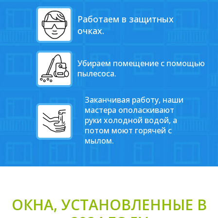
Работаем в защитных
очках.
Убираем помещение с помощью
пылесоса.
Заканчивая работу, наши
мастера ополаскивают
руки холодной водой, а
потом моют горячей с
мылом.
ОКНА, УСТАНОВЛЕННЫЕ В