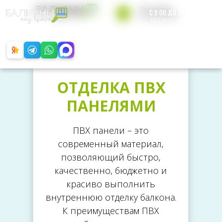
Бесплатная
С 9:00 ДО 21:00
консультация
БЕЗ ВЫХОДНЫХ
+7 812 200-49-65
Обратный звонок
ОТДЕЛКА ПВХ
ПАНЕЛЯМИ
ПВХ панели – это
современный материал,
позволяющий быстро,
качественно, бюджетно и
красиво выполнить
внутреннюю отделку балкона.
К преимуществам ПВХ