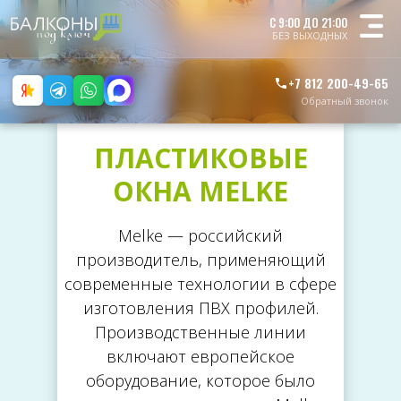
Бесплатная
С 9:00 ДО 21:00
консультация
БЕЗ ВЫХОДНЫХ
+7 812 200-49-65
Обратный звонок
ПЛАСТИКОВЫЕ
ОКНА MELKE
Melke — российский
производитель, применяющий
современные технологии в сфере
изготовления ПВХ профилей.
Производственные линии
включают европейское
оборудование, которое было