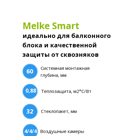
Melke Smart
Mel
идеально для балконного
идеа
а в
блока и качественной
лодж
защиты от сквозняков
осте
Системная монтажная
60
70
глубина, мм
0,88
1,06
Теплозащита, м2°С/Вт
32
40
Стеклопакет, мм
4/4/4
5/5/5
Воздушные камеры