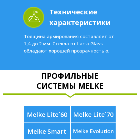
Технические
характеристики
Толщина армирования составляет от
1,4 до 2 мм. Стекла от Larta Glass
обладают хорошей прозрачностью.
ПРОФИЛЬНЫЕ
СИСТЕМЫ MELKE
Melke Lite`60
Melke Lite`70
Melke Smart
Melke Evolution