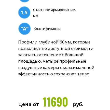
Стальное армирование,
1,5
1,5
мм
“А”
“А”
Классификация
ки 70
Профили глубиной 60мм, которые
Наибо
 ценам
позволяют по доступной стоимости
из ас
заказать остекление с большой
пять 
й и
площадью. Четыре профильные
балан
 типов,
воздушные камеры с максимальной
стоим
эффективностью сохраняют тепло.
остек
енного
домов
11690
б.
Цена от
руб.
Цена