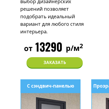
выбор дизайнерских
решений позволяет
подобрать идеальный
вариант для любого стиля
интерьера.
13290
2
р/м
от
ЗАКАЗАТЬ
С сэндвич-панелью
Прозр