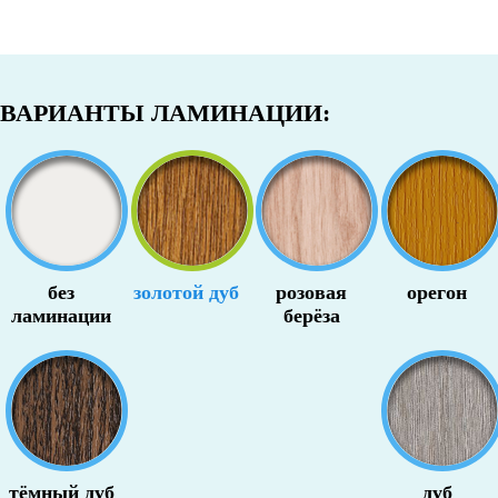
ВАРИАНТЫ ЛАМИНАЦИИ:
без
золотой дуб
розовая
орегон
ламинации
берёза
тёмный дуб
дуб