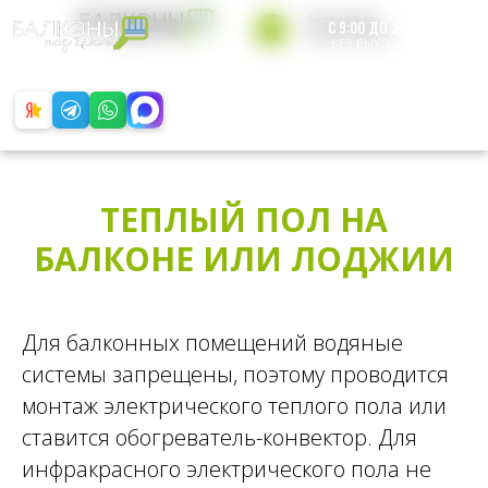
Бесплатная
С 9:00 ДО 21:00
консультация
БЕЗ ВЫХОДНЫХ
+7 812 200-49-65
Обратный звонок
ТЕПЛЫЙ ПОЛ НА
БАЛКОНЕ ИЛИ ЛОДЖИИ
Для балконных помещений водяные
системы запрещены, поэтому проводится
монтаж электрического теплого пола или
ставится обогреватель-конвектор. Для
инфракрасного электрического пола не