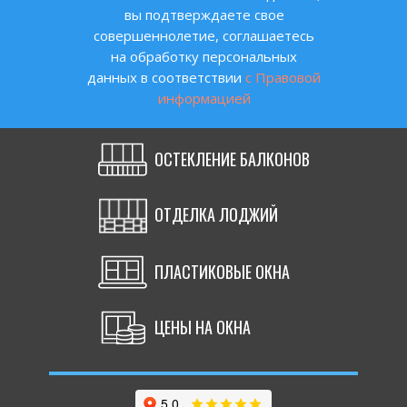
вы подтверждаете свое
совершеннолетие, соглашаетесь
на обработку персональных
данных в соответствии
с Правовой
информацией
АНАЛОГИЧНАЯ ЗАДАЧА?
ОСТЕКЛЕНИЕ БАЛКОНОВ
Оставьте заявку на консультацию
или позвоните по телефону 8 (495)
ОТДЕЛКА ЛОДЖИЙ
320-12-35
ПЛАСТИКОВЫЕ ОКНА
+7
ЦЕНЫ НА ОКНА
ЗАКАЗАТЬ
КОНСУЛЬТАЦИЮ