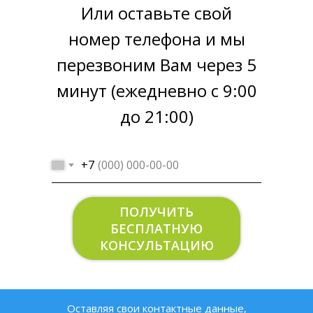
Или оставьте свой
номер телефона и мы
перезвоним Вам через 5
Стоимость
минут (ежедневно с 9:00
под ключ
108400
до 21:00)
руб.
АДРЕС:
г. Москва, 3-й
+7
Покровский пр., 7
ПОЛУЧИТЬ
КЛИЕНТ:
Устинова Олеся
БЕСПЛАТНУЮ
КОНСУЛЬТАЦИЮ
Остекление однокомнатной квартиры –
2 окна и один балконный блок. Монтаж
оконных конструкций под ключ.
Оставляя свои контактные данные,