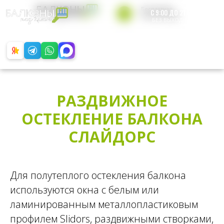
Бесплатная
С 9:00 ДО 21:00
консультация
БЕЗ ВЫХОДНЫХ
+7 812 200-49-65
Обратный звонок
РАЗДВИЖНОЕ
ОСТЕКЛЕНИЕ БАЛКОНА
СЛАЙДОРС
Для полутеплого остекления балкона
используются окна с белым или
ламинированным металлопластиковым
профилем Slidors, раздвижными створками,