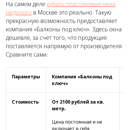
На самом деле
купить пластиковые окна
недорого
в Москве это реально. Такую
прекрасную возможность предоставляет
компания «Балконы под ключ». Здесь окна
дешевле, за счет того, что продукция
поставляется напрямую от производителя.
Сравните сами:
Параметры
Компания «Балконы под
Д
ключ»
Стоимость
От 2100 рублей за кв.
О
метр.
м
Цена постоянная и не
Ц
включает в себя
п