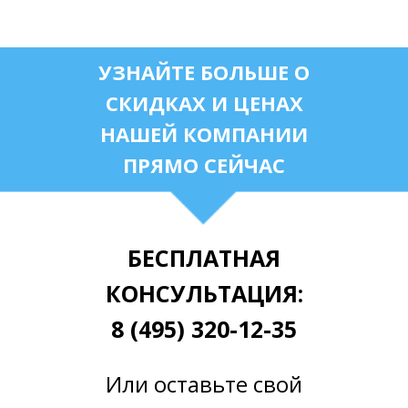
КОНСУЛЬТАЦИЮ
УЗНАЙТЕ БОЛЬШЕ О
СКИДКАХ И ЦЕНАХ
ОСТЕКЛЕНИЕ
НАШЕЙ КОМПАНИИ
КВАРТИРЫ ПОД КЛЮЧ
ПРЯМО СЕЙЧАС
БЕСПЛАТНАЯ
КОНСУЛЬТАЦИЯ:
8 (495) 320-12-35
Или оставьте свой