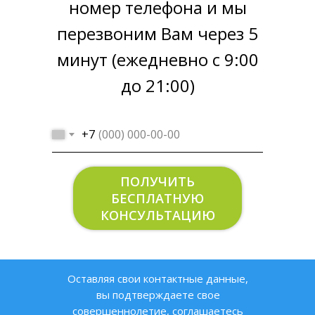
Стоимость
номер телефона и мы
под ключ
перезвоним Вам через 5
108400
руб.
минут (ежедневно с 9:00
до 21:00)
АДРЕС:
г. Москва, 3-й
Покровский пр., 7
+7
КЛИЕНТ:
Устинова Олеся
ПОЛУЧИТЬ
БЕСПЛАТНУЮ
Остекление однокомнатной квартиры –
КОНСУЛЬТАЦИЮ
2 окна и один балконный блок. Монтаж
оконных конструкций под ключ.
Оставляя свои контактные данные,
вы подтверждаете свое
АНАЛОГИЧНАЯ ЗАДАЧА?
совершеннолетие, соглашаетесь