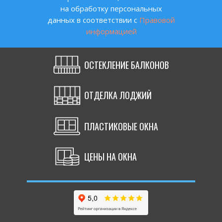
на обработку персональных
Оставьте заявку на консультацию
данных в соответствии с
Правовой
или позвоните по телефону 8 (495)
информацией
320-12-35
+7
ОСТЕКЛЕНИЕ БАЛКОНОВ
ЗАКАЗАТЬ
ОТДЕЛКА ЛОДЖИЙ
КОНСУЛЬТАЦИЮ
ПЛАСТИКОВЫЕ ОКНА
МОНТАЖ ОКОН С
ЦЕНЫ НА ОКНА
ЛАМИНАЦИЕЙ