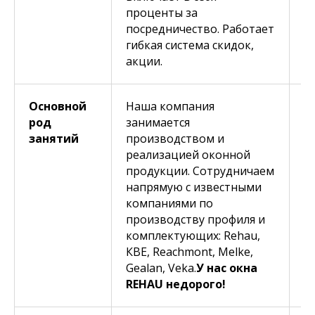
проценты за
и
посредничество. Работает
М
гибкая система скидок,
б
акции.
Основной
Наша компания
Д
род
занимается
з
занятий
производством и
п
реализацией оконной
т
продукции. Сотрудничаем
г
напрямую с известными
н
компаниями по
о
производству профиля и
п
комплектующих: Rehau,
и
КВЕ, Reachmont, Melke,
Gealan, Veka.
У нас окна
REHAU недорого!