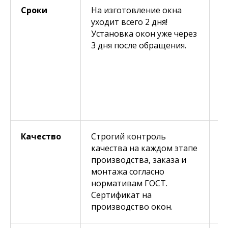
Сроки
На изготовление окна
Д
уходит всего 2 дня!
в
Установка окон уже через
к
3 дня после обращения.
з
о
Т
м
н
м
Качество
Строгий контроль
К
качества на каждом этапе
е
производства, заказа и
м
монтажа согласно
с
нормативам ГОСТ.
д
Сертификат на
производство окон.